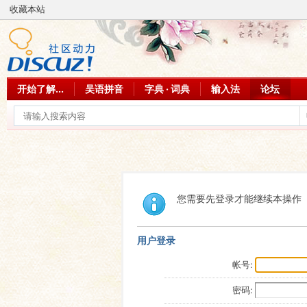
收藏本站
开始了解...
吴语拼音
字典 · 词典
输入法
论坛
您需要先登录才能继续本操作
用户登录
帐号:
密码: