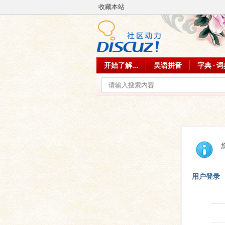
收藏本站
开始了解...
吴语拼音
字典 · 
用户登录