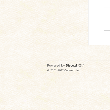
Powered by
Discuz!
X3.4
© 2001-2017
Comsenz Inc.