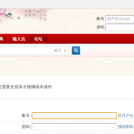
帐号
密码
词典
输入法
论坛
帖子
搜
索
您需要先登录才能继续本操作
帐号:
开只户头
密码:
找回密码