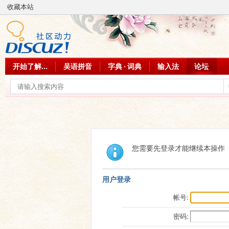
收藏本站
开始了解...
吴语拼音
字典 · 词典
输入法
论坛
您需要先登录才能继续本操作
用户登录
帐号:
密码: