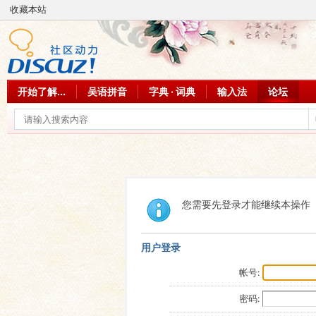
收藏本站
开始了解...
吴语拼音
字典 · 词典
输入法
论坛
您需要先登录才能继续本操作
用户登录
帐号:
密码: