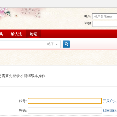
帐号
密码
词典
输入法
论坛
帖子
搜
索
您需要先登录才能继续本操作
帐号:
开只户头
密码:
找回密码