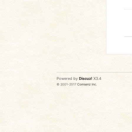
Powered by
Discuz!
X3.4
© 2001-2017
Comsenz Inc.