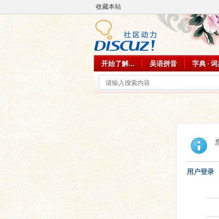
收藏本站
开始了解...
吴语拼音
字典 · 
用户登录