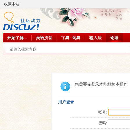
收藏本站
开始了解...
吴语拼音
字典 · 词典
输入法
论坛
您需要先登录才能继续本操作
用户登录
帐号:
密码: