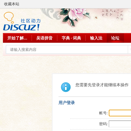
收藏本站
开始了解...
吴语拼音
字典 · 词典
输入法
论坛
您需要先登录才能继续本操作
用户登录
帐号:
密码: