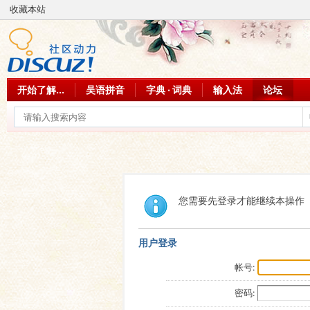
收藏本站
开始了解...
吴语拼音
字典 · 词典
输入法
论坛
您需要先登录才能继续本操作
用户登录
帐号:
密码: