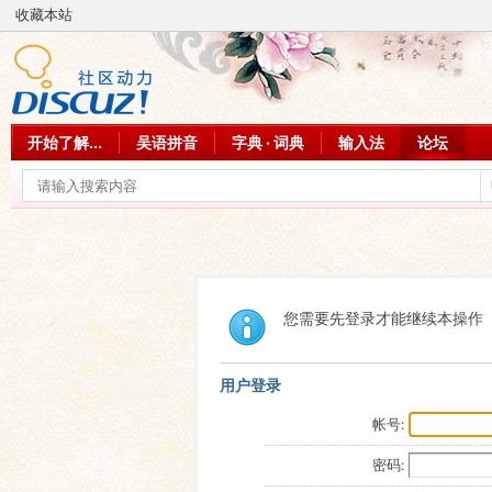
收藏本站
开始了解...
吴语拼音
字典 · 词典
输入法
论坛
您需要先登录才能继续本操作
用户登录
帐号:
密码: