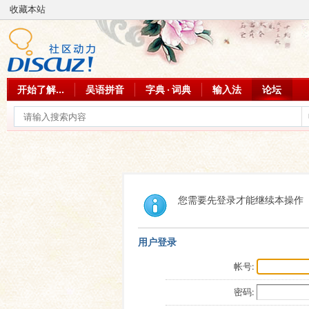
收藏本站
开始了解...
吴语拼音
字典 · 词典
输入法
论坛
您需要先登录才能继续本操作
用户登录
帐号:
密码: