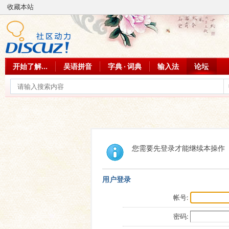
收藏本站
开始了解...
吴语拼音
字典 · 词典
输入法
论坛
您需要先登录才能继续本操作
用户登录
帐号:
密码: