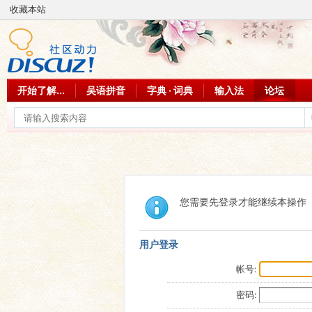
收藏本站
开始了解...
吴语拼音
字典 · 词典
输入法
论坛
您需要先登录才能继续本操作
用户登录
帐号:
密码: