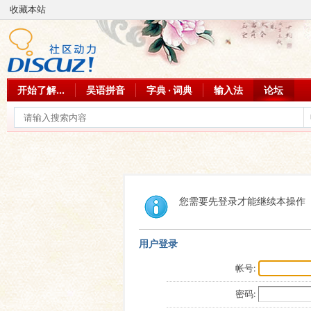
收藏本站
开始了解...
吴语拼音
字典 · 词典
输入法
论坛
您需要先登录才能继续本操作
用户登录
帐号:
密码: