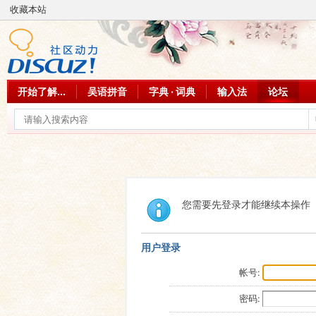
收藏本站
开始了解...
吴语拼音
字典 · 词典
输入法
论坛
您需要先登录才能继续本操作
用户登录
帐号:
密码: