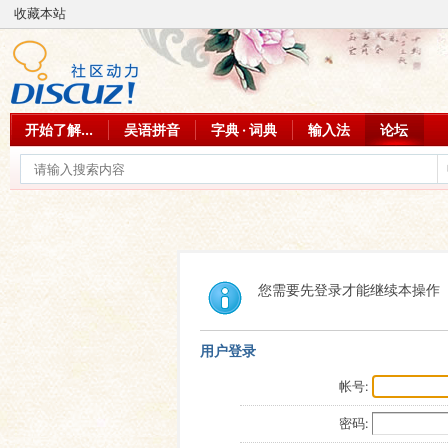
收藏本站
开始了解...
吴语拼音
字典 · 词典
输入法
论坛
您需要先登录才能继续本操作
用户登录
帐号:
密码: