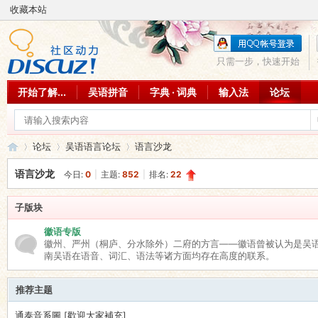
收藏本站
只需一步，快速开始
开始了解...
吴语拼音
字典 · 词典
输入法
论坛
论坛
吴语语言论坛
语言沙龙
语言沙龙
今日:
0
|
主题:
852
|
排名:
22
吴
»
›
›
子版块
徽语专版
徽州、严州（桐庐、分水除外）二府的方言——徽语曾被认为是吴
南吴语在语音、词汇、语法等诸方面均存在高度的联系。
推荐主题
通泰音系圖 [歡迎大家補充]