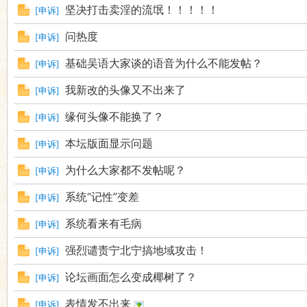
坚决打击卖淫的流氓！！！！！
[
申诉
]
语
问热度
[
申诉
]
基础吴语大家谈的语音为什么不能发帖？
[
申诉
]
我新改的头像又不出来了
[
申诉
]
缘何头像不能换了？
[
申诉
]
本坛版面显示问题
[
申诉
]
协
为什么大家都不发帖呢？
[
申诉
]
系统“记性”变差
[
申诉
]
系统看来有毛病
[
申诉
]
强烈谴责宁北宁搞地域攻击！
[
申诉
]
论坛画面怎么变成椰树了？
[
申诉
]
表情发不出来
会
[
申诉
]