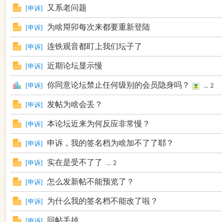
又系老问题
[
申诉
]
为啥搿卯每次来都要重新登陆
[
申诉
]
连铁观音都盯上我们坛子了
[
申诉
]
近期论坛显示慢
[
申诉
]
你同意论坛禁止任何级别的会员隐身吗？
[
申诉
]
...
2
发帖为啥会丢？
[
申诉
]
本论坛近来为何反应非常慢？
[
申诉
]
申诉，我的签名档为啥加不了了耶？
[
申诉
]
实在是受不了了
[
申诉
]
...
2
怎么发新帖不能预览了？
[
申诉
]
为什么我的签名档不能改了啦？
[
申诉
]
回帖丢掉
[
申诉
]