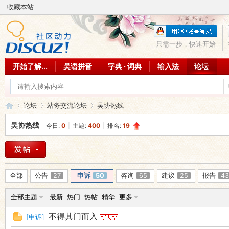
收藏本站
只需一步，快速开始
开始了解...
吴语拼音
字典 · 词典
输入法
论坛
论坛
站务交流论坛
吴协热线
吴协热线
今日:
0
|
主题:
400
|
排名:
19
吴
»
›
›
全部
公告
27
申诉
50
咨询
65
建议
25
报告
43
全部主题
最新
热门
热帖
精华
更多
不得其门而入
[
申诉
]