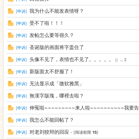
我为什么不能发表情呀？
[
申诉
]
受不了啦！！！
[
申诉
]
发帖怎么要等很久？
[
申诉
]
圣诞版的画面将字盖住了
[
申诉
]
头像不见了，表情也不见了。。。。。
[
申诉
]
...
2
新版面太不舒服了！
[
申诉
]
无法显示成「微软雅黑」
[
申诉
]
無漢字版塊，哪裡去啦？
[
申诉
]
伸冤啦~~~~~~~~~来人啦~~~~~~~~~~我要告御
[
申诉
]
我怎么不能回帖了？
[
申诉
]
对老刘狡辩的回应
[
申诉
]
- [阅读权限
15
]