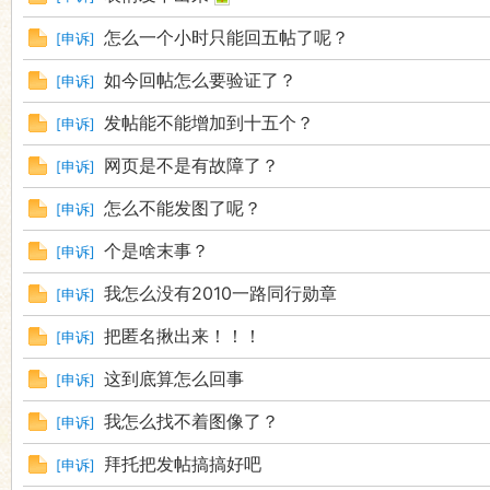
怎么一个小时只能回五帖了呢？
[
申诉
]
如今回帖怎么要验证了？
[
申诉
]
发帖能不能增加到十五个？
[
申诉
]
网页是不是有故障了？
[
申诉
]
怎么不能发图了呢？
[
申诉
]
个是啥末事？
[
申诉
]
我怎么没有2010一路同行勋章
[
申诉
]
把匿名揪出来！！！
[
申诉
]
这到底算怎么回事
[
申诉
]
我怎么找不着图像了？
[
申诉
]
拜托把发帖搞搞好吧
[
申诉
]