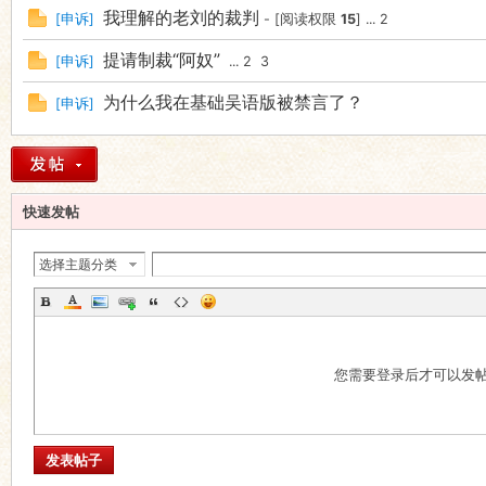
我理解的老刘的裁判
[
申诉
]
- [阅读权限
15
]
...
2
提请制裁“阿奴”
[
申诉
]
...
2
3
为什么我在基础吴语版被禁言了？
[
申诉
]
快速发帖
选择主题分类
您需要登录后才可以发
发表帖子