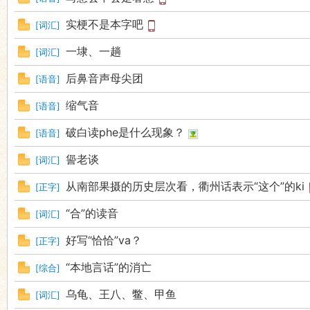
实梗不是本字吧
[
词汇
]
一埭、一趟
[
词汇
]
后鼻音声母尖团
[
语音
]
缩气音
[
语音
]
破白读phe是什么现象？
[
语音
]
諐老谈
[
词汇
]
从南部果摄的历史层次看，衢州话表示“这个”的ki
[
正字
]
“合”的读音
[
词汇
]
好写“恰恰”va？
[
正字
]
“本地言话”的消亡
[
综合
]
乌龟、王八、鳖、甲鱼
[
词汇
]