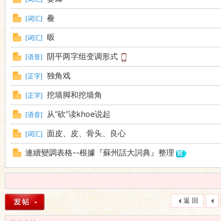
鲞
[
词汇
]
昄
[
词汇
]
阴平两字组变调形式
[
语音
]
独角戏
[
正字
]
挖墙脚和挖墙角
[
正字
]
从“砍”读khoe说起
[
语音
]
面皮、皮、骨头、良心
[
词汇
]
連續變調表格--根據『蘇州話大詞典』整理
返 回