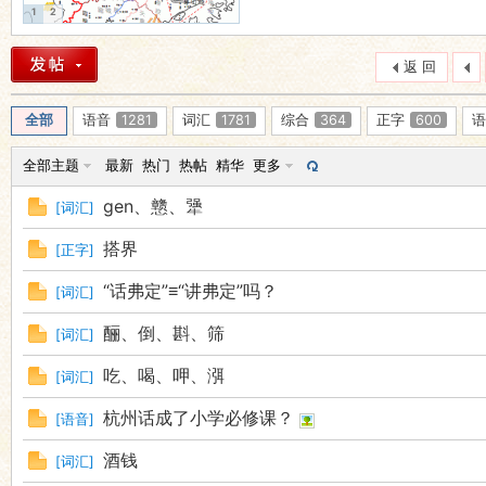
1
2
语
返 回
全部
语音
1281
词汇
1781
综合
364
正字
600
语
全部主题
最新
热门
热帖
精华
更多
gen、戆、犟
[
词汇
]
搭界
[
正字
]
协
“话弗定”≡“讲弗定”吗？
[
词汇
]
酾、倒、斟、筛
[
词汇
]
吃、喝、呷、渳
[
词汇
]
杭州话成了小学必修课？
[
语音
]
酒钱
[
词汇
]
会