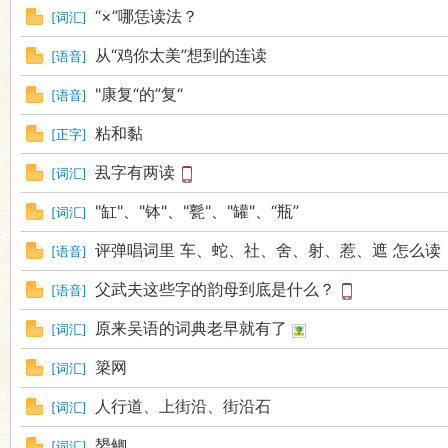
“×”哪恁读法？
[
词汇
]
从“鸡你太美”想到的连读
[
语音
]
"康复“的”复“
[
语音
]
粘和黏
[
正字
]
厾字有两读
[
词汇
]
"缸"、"钵"、"甏"、"罐"、“瓶”
[
词汇
]
评弹唱词里 车、蛇、社、舍、射、惹、遮 怎么读
[
语音
]
父武夫这些字的韵母到底是什么？
[
语音
]
原来吴语的词典老早就有了
[
词汇
]
簗网
[
词汇
]
人行道、上街沿、街沿石
[
词汇
]
嫢鲫
[
词汇
]