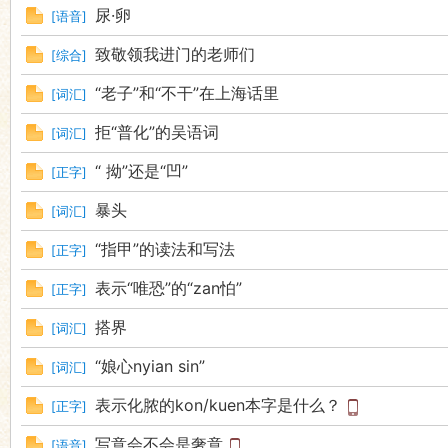
尿·卵
[
语音
]
致敬领我进门的老师们
[
综合
]
“老子”和“不干”在上海话里
[
词汇
]
拒“普化”的吴语词
[
词汇
]
“ 拗”还是“凹”
[
正字
]
暴头
[
词汇
]
“指甲”的读法和写法
[
正字
]
表示“唯恐”的“zan怕”
[
正字
]
搭界
[
词汇
]
“娘心nyian sin”
[
词汇
]
表示化脓的kon/kuen本字是什么？
[
正字
]
写意会不会是奢意
[
语音
]