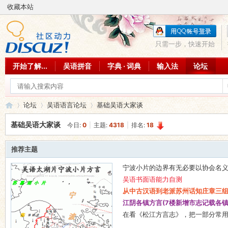
收藏本站
只需一步，快速开始
开始了解...
吴语拼音
字典 · 词典
输入法
论坛
论坛
吴语语言论坛
基础吴语大家谈
基础吴语大家谈
今日:
0
|
主题:
4318
|
排名:
18
吴
»
›
›
推荐主题
宁波小片的边界有无必要以协会名
吴语书面语能力自测
从中古汉语到老派苏州话知庄章三
江阴各镇方言(7楼新增市志记载各镇
在看《松江方言志》，把一部分常