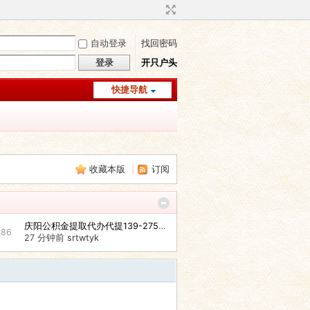
自动登录
找回密码
登录
开只户头
快捷导航
收藏本版
|
订阅
庆阳公积金提取代办代提139-2755 ...
186
27 分钟前
srtwtyk