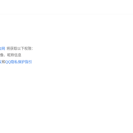
会网
将获取以下权限：
头像、昵称信息
议
和
QQ隐私保护指引