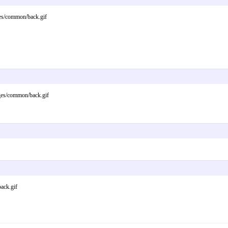
s/common/back.gif
/common/back.gif
ck.gif