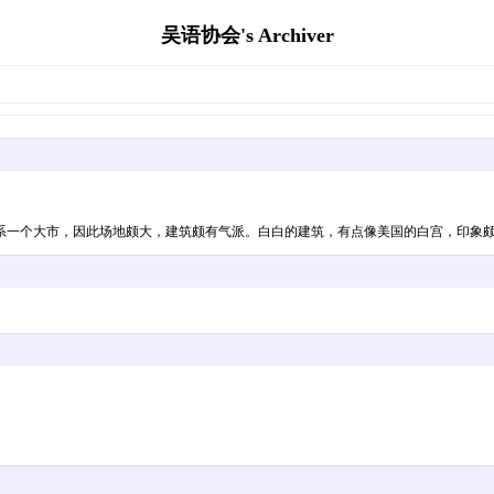
吴语协会's Archiver
个大市，因此场地颇大，建筑颇有气派。白白的建筑，有点像美国的白宫，印象颇佳。: