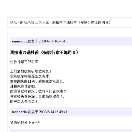
论坛
›
两浙风情 三吴人家
› 周振甫吟诵杜甫《短歌行赠王郎司直》
simaxiudi
发表于 2008-6-14 16:48:41
周振甫吟诵杜甫《短歌行赠王郎司直》
短歌行赠王郎司直
王郎酒酣拔剑斫地歌莫哀！
我能拔尔抑塞磊落之奇才。
豫章翻风白日动，鲸鱼跋浪沧溟开。
且脱佩剑休徘徊。
西得诸侯棹锦水，欲向何门趿珠履？
仲宣楼头春色深，青眼高歌望吾子。
眼中之人吾老矣！
mandarin
发表于 2008-6-14 16:49:41
通通给我发上来:n?: