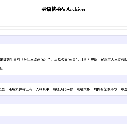
吴语协会's Archiver
东坡先生尝有《吴江三贤画像》诗。后易名曰‘三高’，且更为塑像。瞿庵主人王文孺
能。
范蠡、陆龟蒙并称三高，入祠其中，后经历代兴修，规模大备，祠内有塑像等物，每