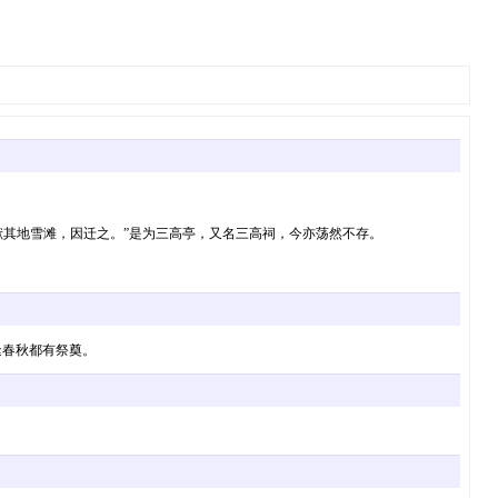
献其地雪滩，因迁之。”是为三高亭，又名三高祠，今亦荡然不存。
逢春秋都有祭奠。