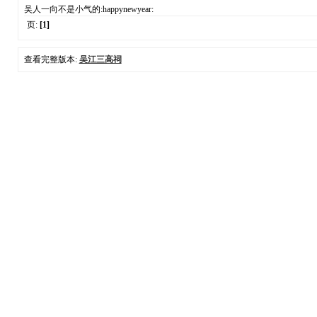
吴人一向不是小气的:happynewyear:
页:
[1]
查看完整版本:
吴江三高祠