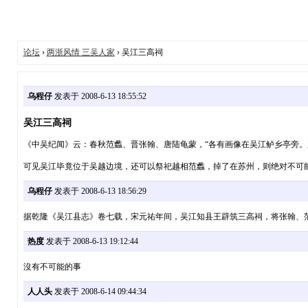
论坛
›
两浙风情 三吴人家
› 吴江三高祠
乌程仔
发表于 2008-6-13 18:55:52
吴江三高祠
《中吴纪闻》云：春秋范蠡、晋张翰、唐陆龟蒙，“各有画像在吴江鲈乡亭旁。
可见吴江毕竟位于吴越边境，还可以祭祀越相范蠡，掉了在苏州，则绝对不可
乌程仔
发表于 2008-6-13 18:56:29
据乾隆《吴江县志》卷七载，宋元祐年间，吴江知县王辟筑三高祠，将张翰、
热度
发表于 2008-6-13 19:12:44
沒有不可能的事
人人头
发表于 2008-6-14 09:44:34