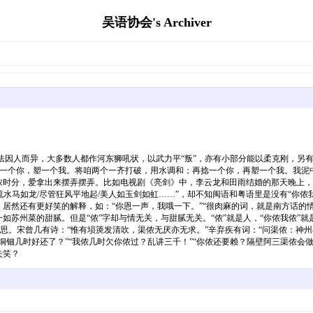
吴语协会's Archiver
方法因人而异，大多数人都作河东狮吼状，以武力平“叛”，亦有小部分能以柔克刚，
捻一个你，塑一个我。将咱两个一齐打破，用水调和；再捻一个你，再塑一个我。我泥
情浓时分，爱拿出来摆弄摆弄。比如电视剧《亮剑》中，李云龙和田雨结婚的那天晚上
流水马如龙/尽管狂风平地起/美人如玉剑如虹……”，却不知闽语和粤语里是没有“你侬
居然还有更好笑的解释，如：“你恩一声，我哦一下。”“很肉麻的词，就是南方话的情意
如苏州菜的甜腻。但是“侬”字却与情无关，与甜腻无关。“侬”就是人，“你侬我侬”
的意思。宋曾几有诗：“惟有埙箎发清吹，渠侬无厌亦无求。”辛弃疾有词：“问渠侬：神
铜钿几时好还了？”“我侬几时欠你侬过？乱讲三千！”“你侬还要赖？隔壁阿三渠侬会做
失笑？