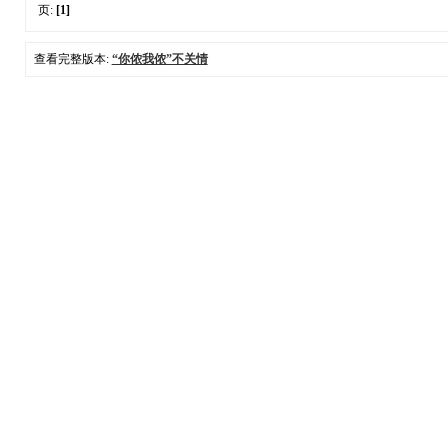
页:
[1]
查看完整版本:
“你侬我侬”不关情