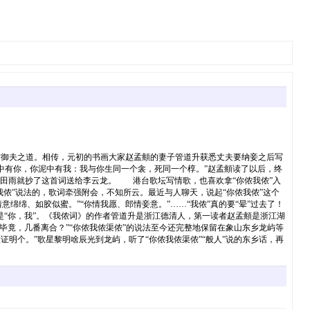
另有御夫之道。相传，元初的书画大家赵孟頫的妻子管道升获悉丈夫要纳妾之后写
中有你，你泥中有我：我与你生同一个衾，死同一个椁。”赵孟頫读了以后，终
，田雨就抄了这首词送给李云龙。 港台歌坛写情歌，也喜欢拿“你侬我侬”入
我侬”说法的，歌词牵强附会，不知所云。最近与人聊天，说起“你侬我侬”这个
绵绵、如胶似蜜。”“你情我愿、郎情妾意。”……“我侬”真的要“晕”过去了！
就是“你，我”。《我侬词》的作者管道升是浙江德清人，第一读者赵孟頫是浙江湖
州毕竟，几番离合？”“你侬我侬渠侬”的说法至今还完整地保留在象山东乡龙屿等
证明个。”歌星黎明啥辰光到龙屿，听了“你侬我侬渠侬”“般人”说的东乡话，再