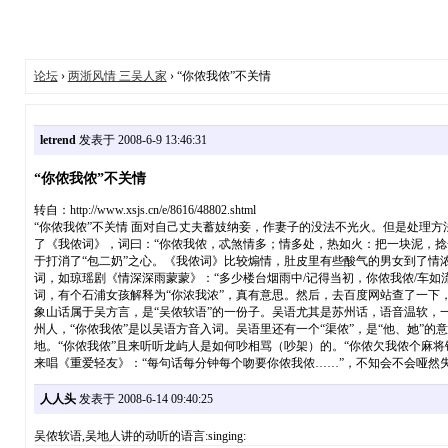
论坛
›
两浙风情 三吴人家
› “你侬我侬”不关情
letrend
发表于 2008-6-9 13:46:31
“你侬我侬”不关情
转自：http://www.xsjs.cn/e/8616/48802.shtml
“你侬我侬”不关情 面对自己丈夫蓄妓纳妾，作妻子的没法不光火。但是处理
了《我侬词》，词曰：“你侬我侬，忒煞情多；情多处，热如火：把一块泥，
于打消了“包二奶”之心。《我侬词》比较煽情，肚皮里有些酸气的男女到了
词，如琼瑶剧《情深深雨蒙蒙》：“多少楼台烟雨中/记得当初，你侬我侬/车如
词，有个石浦女孩解释为“你浓我浓”，真有意思。然后，去百度网站查了一下，
象山话属于吴方言，是“吴侬软语”的一份子。吴语尤其是苏州话，语音温软，一
州人，“你侬我侬”是以吴语方音入词。吴语里还有一个“渠侬”，是“他、她”
地。“你侬我侬”且来听听龙屿人是如何吵相骂（吵架）的。“你侬欠我侬个麻将
来唱《重爱轻友》：“每句话每分钟每个吻要你侬我侬……”，不知会不会哑然
人人头
发表于 2008-6-14 09:40:25
吴侬软语,吴地人讲的动听的语言:singing: