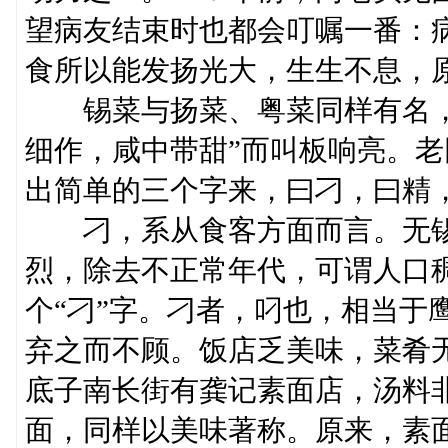
望病友结束时也都会叮嘱一番：
食所以能发扬光大，生生不息，
锡菜与扬菜、粤菜同样有名，
细作，咸中带甜”而叫板响亮。
出简单的三个字来，曰刁，曰精
刁，系从食客方面而言。无锡
烈，除去不正常年代，可谓人口
个“刁”字。刁者，叼也，相当于
弃之而不顾。饭店乏美味，菜肴
底子南长街有龚记素面店，汤料
面，同样以美味著称。原来，素