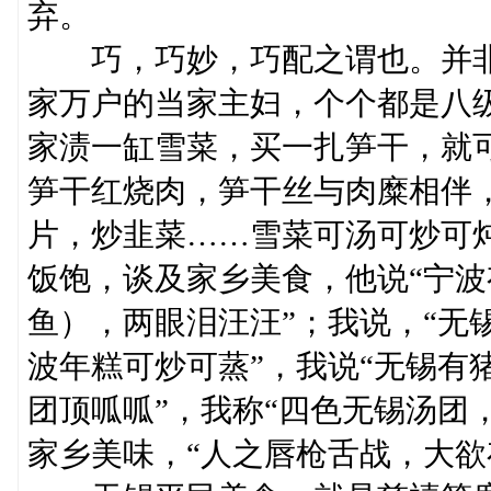
弃。
巧，巧妙，巧配之谓也。并非
家万户的当家主妇，个个都是八
家渍一缸雪菜，买一扎笋干，就
笋干红烧肉，笋干丝与肉糜相伴
片，炒韭菜……雪菜可汤可炒可
饭饱，谈及家乡美食，他说“宁
鱼），两眼泪汪汪”；我说，“无
波年糕可炒可蒸”，我说“无锡有
团顶呱呱”，我称“四色无锡汤团
家乡美味，“人之唇枪舌战，大欲