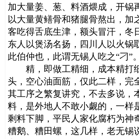
加大量姜、葱、料酒煨成，开锅
以大量黄鳝骨和猪腿骨熬出，加
客吃得舌底生津，额头冒汗，冬
东人以煲汤名扬，四川人以火锅
此伯仲也，此谓无锡人吃之“刁”
精，即做工精细，成本精打细
头，空心油面筋，仅此二样，完
其工序之繁复讲究，不去多说，
料，是外地人不敢小觑的，一样
剩料下脚，平民人家化腐朽为神
糟鹅、糟田螺，这几样，老无锡