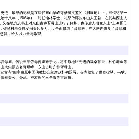
的史迹。最早的记载是在唐代东山翠峰寺僧释文鉴的《洞庭记》上，可惜这第一
治十八年（1505年），时任翰林学士、礼部侍郎的东山人王鏊，在其与西山人
者，又在地方志书上对东山古称胥母山进行了解释，也使后人研究东山“上溯胥母
年，槎湾村群众自发捐资10多万元，全面修缮了胥母殿，在大殿内恢复了胥母和
和慈祥，给人以力量与希望。
胥母庙。传说当年胥母曾避难于此，将中原地区先进的栽桑育蚕、种竹养鱼等
东山大尖顶古名胥母峰，东山古时亦称胥母山。
安古寺”四字由原中国佛教协会主席赵朴初题写。寺内修复了供奉弥勒、韦驮、
，供奉关公、孙武、神农氏的三圣殿等古建筑。