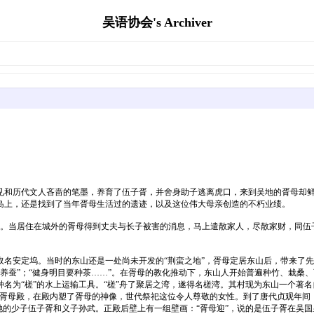
吴语协会's Archiver
见和历代文人吝啬的笔墨，养育了伍子胥，并舍身助子逃离虎口，来到吴地的胥母却
岛上，还是找到了当年胥母生活过的遗迹，以及这位伟大母亲创造的不朽业绩。
祸。当居住在城外的胥母得到丈夫与长子被害的消息，马上遣散家人，尽散家财，同
名安定坞。当时的东山还是一处尚未开发的“荆蛮之地”，胥母定居东山后，带来了先
，先养蚕”；“健身明目要种茶……”。在胥母的教化推动下，东山人开始普遍种竹、栽
名为“槎”的水上运输工具。“槎”舟了聚居之湾，遂得名槎湾。其村现为东山一个著名
座胥母殿，在殿内塑了胥母的神像，世代祭祀这位令人尊敬的女性。到了唐代贞观年间
她的少子伍子胥和义子孙武。正殿后壁上有一组壁画：“胥母迎”，说的是伍子胥在吴