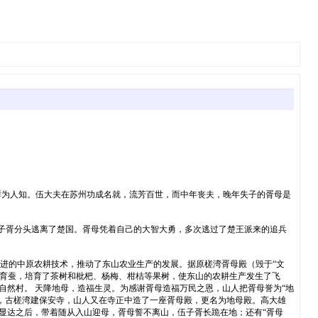
鲜为人知。伍大夫在苏州功成名就，流芳百世，而中年丧夫，晚年失子的胥母是
伍子胥分头逃离了楚国。胥母凭着自己的大智大勇，多次逃过了楚王派来的追兵
进的中原农耕技术，推动了东山农业生产的发展。据原槎湾胥母殿（毁于“文
桑、育蚕，培育了茶树和枇杷、杨梅、柑桔等果树，使东山的农耕生产发生了飞
自然村。 天降地母，造福生灵。为感谢胥母造福万民之恩，山人把胥母誉为“地
，古槎湾建保安寺，山人又在寺正中造了一座胥母殿，更名为地母殿。高大雄
国显达之后，带着随从入山迎母，胥母誓不离山，伍子胥长跪在地；还有“胥母