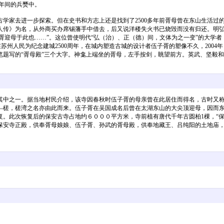
丰年间的兵燹中。
学家去进一步探索。但在史书和方志上还是找到了2500多年前胥母曾在东山生活过
人传》为名，从外商买办席锡藩手中借去，后又说洋楼失火书已烧毁而没有归还。明弘
子胥迎母于此也……”。这位曾使明代“弘（治）、正（德）间，文体为之一变”的大学
苏州人民为纪念建城2500周年，在城内塑造古城的设计者伍子胥的塑像不久，2004
题写的“胥母殿”三个大字。神龛上端坐的胥母，左手按剑，眺望前方。英武、坚毅
中之一。据当地村民介绍，该寺因春秋时伍子胥的母亲曾在此居住而得名，古时又称
—槎，槎湾之名亦由此而来。伍子胥在吴国成名后曾在太湖东山的大尖顶迎母，因而
此次恢复后的保安古寺占地约６０００平方米，寺前植有唐代千年古圆柏1棵，“保
保安寺正殿，供奉胥母娘娘、伍子胥、孙武的胥母殿，供奉地藏王、吕纯阳的土地庙