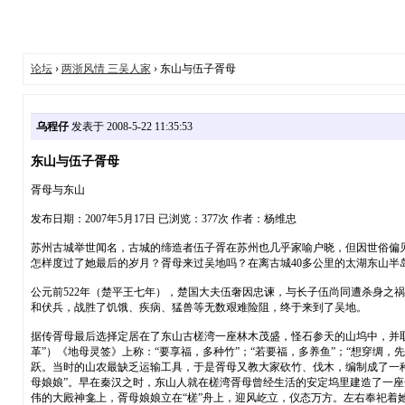
论坛
›
两浙风情 三吴人家
› 东山与伍子胥母
乌程仔
发表于 2008-5-22 11:35:53
东山与伍子胥母
胥母与东山
发布日期：2007年5月17日 已浏览：377次 作者：杨维忠
苏州古城举世闻名，古城的缔造者伍子胥在苏州也几乎家喻户晓，但因世俗偏
怎样度过了她最后的岁月？胥母来过吴地吗？在离古城40多公里的太湖东山半
公元前522年（楚平王七年），楚国大夫伍奢因忠谏，与长子伍尚同遭杀身之
和伏兵，战胜了饥饿、疾病、猛兽等无数艰难险阻，终于来到了吴地。
据传胥母最后选择定居在了东山古槎湾一座林木茂盛，怪石参天的山坞中，并取
革”）《地母灵签》上称：“要享福，多种竹”；“若要福，多养鱼”；“想穿绸
跃。当时的山农最缺乏运输工具，于是胥母又教大家砍竹、伐木，编制成了一种
母娘娘”。早在秦汉之时，东山人就在槎湾胥母曾经生活的安定坞里建造了一
伟的大殿神龛上，胥母娘娘立在“槎”舟上，迎风屹立，仪态万方。左右奉祀着