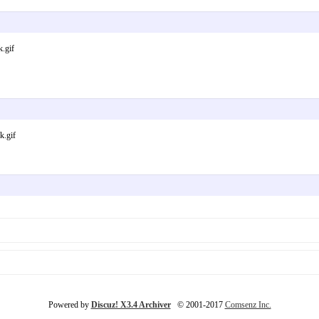
.gif
.gif
Powered by
Discuz! X3.4 Archiver
© 2001-2017
Comsenz Inc.