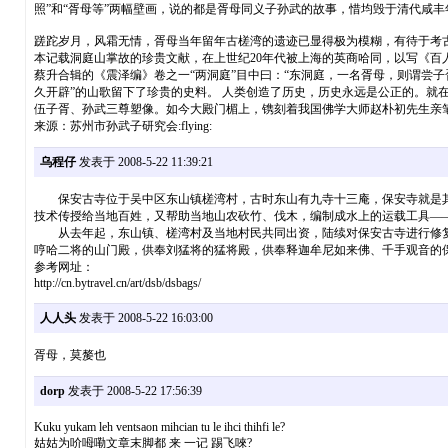
照”和“胥母等”两幅壁画，说的都是胥母同义子孙武的故事，惜均毁于清代咸
蹉跎岁月，风霜无情，胥母当年留年古槎湾的遗迹已显得极为模糊，有待于考古
本记载洞庭山掌故的珍贵文献，在上世纪20年代被上海的英商哈同，以写《百
蔡升合辑的《震泽编》卷之一“两洞庭”目中曰：“东洞庭，一名胥母，则谓尝
久开辟”的山歌留下了珍贵的史料。 人类创造了历史，历史永远是公正的。就在
伍子胥、孙武三尊塑像。如今大殿门楣上，镌刻着我国佛学大师赵朴初先生亲笔
来源：苏州市孙武子研究会:flying:
乌程仔
发表于 2008-5-22 11:39:21
保安古寺位于吴中区东山镇槎湾村，古时东山有九寺十三庵，保安寺就是其
技术传授给当地百姓，又帮助当地山农砍竹、伐木，编制成水上的运载工具—
从去年起，东山镇、槎湾村及当地村民共同出资，陆续对保安古寺进行修复。
哼哈二将的山门殿，供奉刘猛将的猛将殿，供奉释迦牟尼如来佛、千手观音的
参考网址：
http://cn.bytravel.cn/art/dsb/dsbags/
人人头
发表于 2008-5-22 16:03:00
胥母，莫嫠也
dorp
发表于 2008-5-22 17:56:39
Kuku yukam leh ventsaon mihcian tu le ihci thihfi le?
姑姑为吤呣嘞文章末脚都 来 一记 踢飞唻?