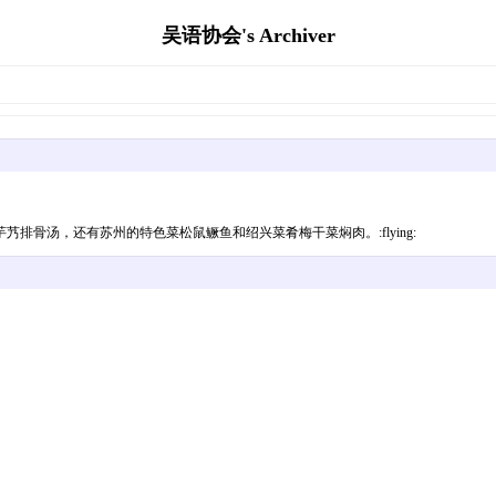
吴语协会's Archiver
骨汤，还有苏州的特色菜松鼠鳜鱼和绍兴菜肴梅干菜焖肉。:flying: