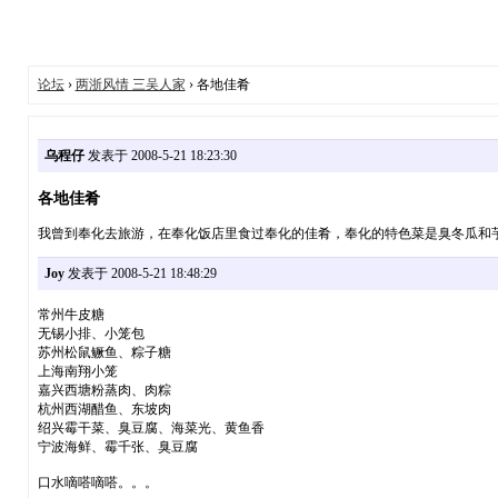
论坛
›
两浙风情 三吴人家
› 各地佳肴
乌程仔
发表于 2008-5-21 18:23:30
各地佳肴
我曾到奉化去旅游，在奉化饭店里食过奉化的佳肴，奉化的特色菜是臭冬瓜和芋艿排
Joy
发表于 2008-5-21 18:48:29
常州牛皮糖
无锡小排、小笼包
苏州松鼠鳜鱼、粽子糖
上海南翔小笼
嘉兴西塘粉蒸肉、肉粽
杭州西湖醋鱼、东坡肉
绍兴霉干菜、臭豆腐、海菜光、黄鱼香
宁波海鲜、霉千张、臭豆腐
口水嘀嗒嘀嗒。。。