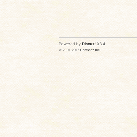
Powered by
Discuz!
X3.4
© 2001-2017
Comsenz Inc.