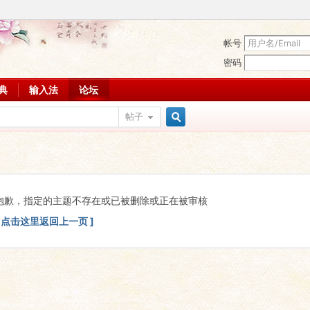
帐号
密码
词典
输入法
论坛
帖子
搜
索
抱歉，指定的主题不存在或已被删除或正在被审核
[ 点击这里返回上一页 ]