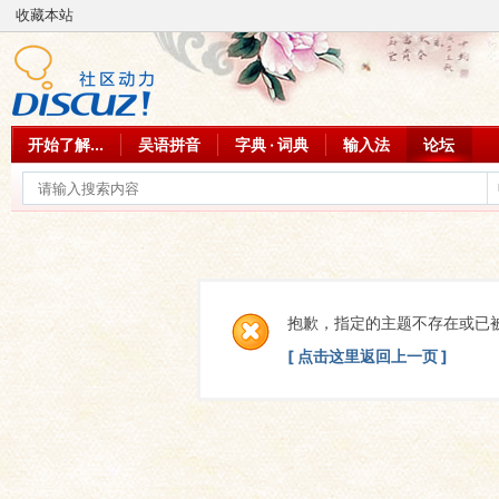
收藏本站
开始了解...
吴语拼音
字典 · 词典
输入法
论坛
抱歉，指定的主题不存在或已
[ 点击这里返回上一页 ]