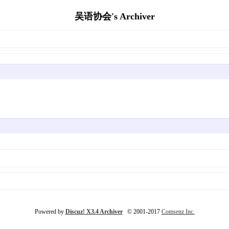
吴语协会's Archiver
Powered by
Discuz! X3.4 Archiver
© 2001-2017
Comsenz Inc.