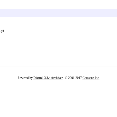
gif
Powered by
Discuz! X3.4 Archiver
© 2001-2017
Comsenz Inc.