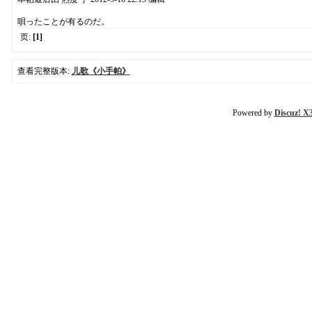
唄ったことが有るのだ。
页:
[1]
查看完整版本:
儿歌《小手帕》
Powered by
Discuz! X3