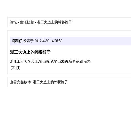
论坛
›
生活拾趣
› 浙工大边上的韩餐馆子
乌程仔
发表于 2012-4-30 14:26:59
浙工大边上的韩餐馆子
浙江工业大学边上,釜山香,从釜山来的;新罗苑,高丽来.
页:
[1]
查看完整版本:
浙工大边上的韩餐馆子