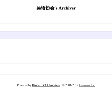
吴语协会's Archiver
Powered by
Discuz! X3.4 Archiver
© 2001-2017
Comsenz Inc.