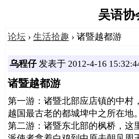
吴语协会'
论坛
›
生活拾趣
› 诸暨越都游
乌程仔
发表于 2012-4-16 15:32:4
诸暨越都游
第一游：诸暨北部应店镇的中村
越国最古老的都城埤中之所在地
第二游：诸暨东北部的枫桥，这
派使者拿着白鸡到中原去朝见周