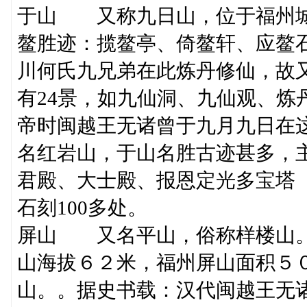
于山 又称九日山，位于福州城
鳌胜迹：揽鳌亭、倚鳌轩、应鳌
川何氏九兄弟在此炼丹修仙，故
有24景，如九仙洞、九仙观、炼
帝时闽越王无诸曾于九月九日在这
名红岩山，于山名胜古迹甚多，
君殿、大士殿、报恩定光多宝塔
石刻100多处。
屏山 又名平山，俗称样楼山。
山海拔６２米，福州屏山面积５
山。。据史书载：汉代闽越王无诸