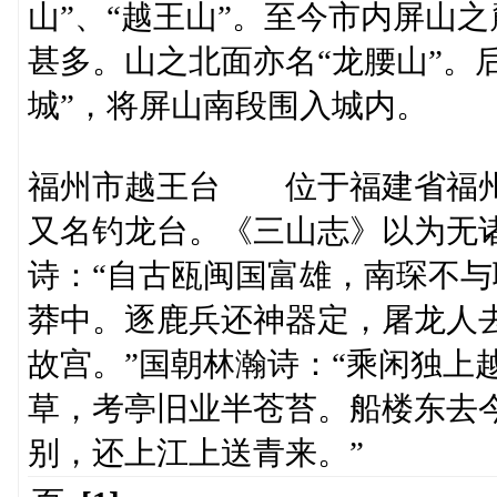
山”、“越王山”。至今市内屏山
甚多。山之北面亦名“龙腰山”。
城”，将屏山南段围入城内。
福州市越王台 位于福建省福州
又名钓龙台。《三山志》以为无
诗：“自古瓯闽国富雄，南琛不
莽中。逐鹿兵还神器定，屠龙人
故宫。”国朝林瀚诗：“乘闲独上
草，考亭旧业半苍苔。船楼东去
别，还上江上送青来。”