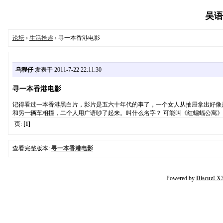
吴语协
论坛
›
生活拾趣
› 寻一本香港电影
乌程仔
发表于 2011-7-22 22:11:30
寻一本香港电影
记得看过一本香港黑白片，影片是五六十年代的事了，一个女人从抽屉拿出好像
和另一辆车相撞，二个人用广语吵了起来。叫什么名字？ 可能叫《红蝙蝠公寓》
页:
[1]
查看完整版本:
寻一本香港电影
Powered by
Discuz! X3