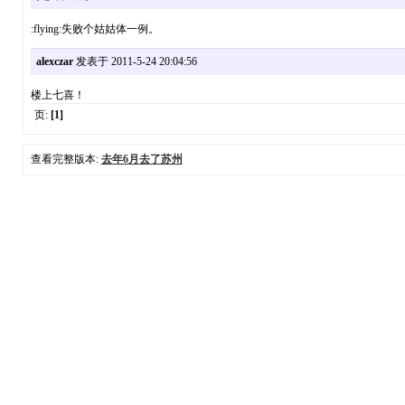
:flying:失败个姑姑体一例。
alexczar
发表于 2011-5-24 20:04:56
楼上七喜！
页:
[1]
查看完整版本:
去年6月去了苏州