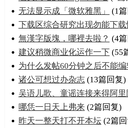
无法显示成「微软雅黑」
(1篇
下载区综合研究出现勿能下载
無漢字版塊，哪裡去啦？
(4篇
建议稍微商业化运作一下
(55
为什么发帖60分钟之后不能编
诸公可想过办杂志
(13篇回复)
吴语儿歌、童谣连接来得阿里
哪恁一日天上弗来
(2篇回复)
昨天一整天打不开本坛
(2篇回