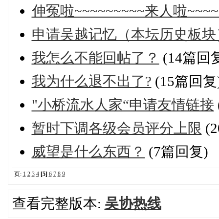
伸冤啦~~~~~~~~~来人啦~~~~
申请吴越记忆（本坛历史板块
我怎么不能回帖了？
(14篇回
我为什么退不出了?
(15篇回复
"小桥流水人家“申请友情链接
暂时下调各级会员评分上限
(
威望是什么东西？
(7篇回复)
页:
1
2
3
4
[5]
6
7
8
9
查看完整版本:
吴协热线