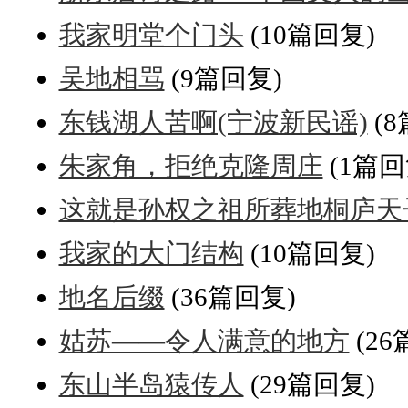
我家明堂个门头
(10篇回复)
吴地相骂
(9篇回复)
东钱湖人苦啊(宁波新民谣)
(8
朱家角，拒绝克隆周庄
(1篇回
这就是孙权之祖所葬地桐庐天
我家的大门结构
(10篇回复)
地名后缀
(36篇回复)
姑苏——令人满意的地方
(26
东山半岛猿传人
(29篇回复)