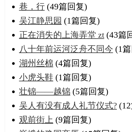
巷，行
(49篇回复)
吴江静思园
(1篇回复)
正在消失的上海弄堂 zt
(43篇
八十年前运河泛舟不同今
(1篇
湖州丝棉
(4篇回复)
小虎头鞋
(1篇回复)
壮锦——越锦
(5篇回复)
吴人有没有成人礼节仪式?
(1
观前街上
(9篇回复)