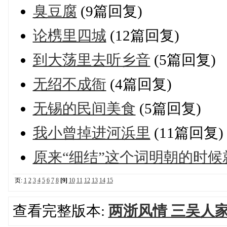
臭豆腐
(9篇回复)
论槜里四城
(12篇回复)
到大荡里去听乡音
(5篇回复)
无绍不成衙
(4篇回复)
无锡的民间美食
(5篇回复)
我小曾掉进河浜里
(11篇回复)
原来“细结”这个词明朝的时候
页:
1
2
3
4
5
6
7
8
[9]
10
11
12
13
14
15
查看完整版本:
两浙风情 三吴人