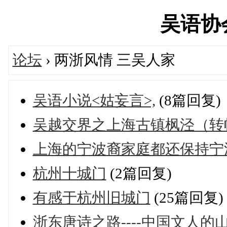
吴语协会'
论坛
› 两浙风情 三吴人家
吴语小说<姑妄言>,
(8篇回复)
吴越交界之上海古镇枫泾（转
上海的宁波裔家庭都还保持宁
杭州十城门
(2篇回复)
有感于杭州旧城门
(25篇回复)
浙东唐诗之路----中国文人的