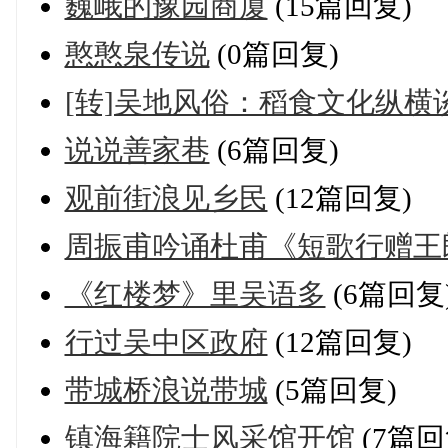
巍峨的豫园商厦
(15篇回复)
憨憨泉传说
(0篇回复)
[转]吴地风俗：稻食文化纵横
说说善家巷
(6篇回复)
观前街浪见乡民
(12篇回复)
周振甫吟诵杜甫《短歌行赠王
《红楼梦》里吴语多
(6篇回复
行过吴中区政府
(12篇回复)
带城桥浪说带城
(5篇回复)
镇海籍院士风采馆开馆
(7篇回