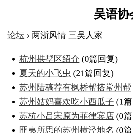
吴语协会'
论坛
› 两浙风情 三吴人家
杭州拱墅区绍介
(0篇回复)
夏天的小飞虫
(21篇回复)
苏州陆稿荐有枫桥帮搭常州帮
苏州姑妈喜欢吃小西瓜子
(1篇
苏杭小吕宋原为菲律宾店
(0篇
匪夷所思的苏州横泾地名
(0篇