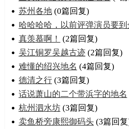
苏州各地
(0篇回复)
哈哈哈哈，以前评弹演员要到
真羡慕啊！
(2篇回复)
吴江铜罗吴越古迹
(2篇回复)
难懂的绍兴地名
(4篇回复)
德清之行
(3篇回复)
话说萧山的二个带浜字的地名
杭州泗水坊
(3篇回复)
卖鱼桥旁康熙御码头
(3篇回复