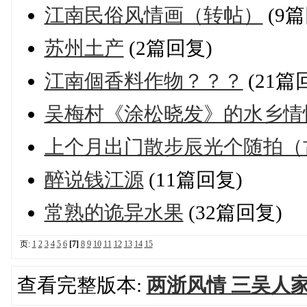
江南民俗风情画（转帖）
(9篇
苏州土产
(2篇回复)
江南個香料作物？？？
(21篇
吴梅村《涂松晓发》的水乡情
上个月出门散步辰光个随拍（
醉说钱江源
(11篇回复)
常熟的诡异水果
(32篇回复)
页:
1
2
3
4
5
6
[7]
8
9
10
11
12
13
14
15
查看完整版本:
两浙风情 三吴人