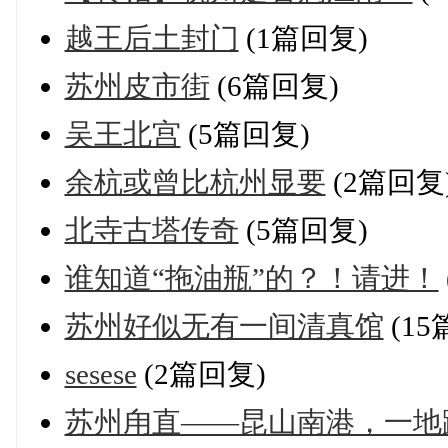
越王后土封门
(1篇回复)
苏州皮市街
(6篇回复)
吴王北宫
(5篇回复)
余杭或曾比杭州显要
(2篇回复
北寺古塔传奇
(5篇回复)
谁知道“拖油瓶”的？！请进！
苏州好似无有一间清真馆
(15
sesese
(2篇回复)
苏州甪直——昆山南港，一地