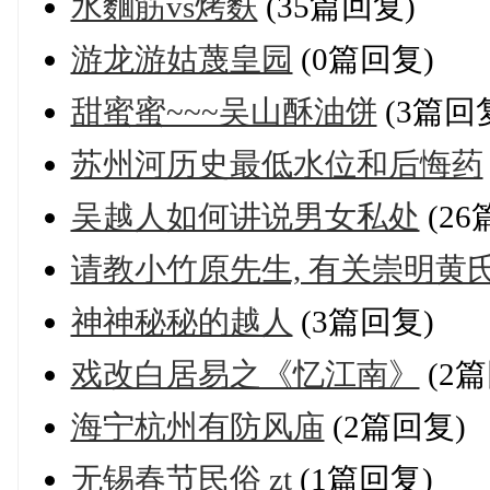
水麵筋vs烤麩
(35篇回复)
游龙游姑蔑皇园
(0篇回复)
甜蜜蜜~~~吴山酥油饼
(3篇回
苏州河历史最低水位和后悔药
吴越人如何讲说男女私处
(26
请教小竹原先生, 有关崇明黄
神神秘秘的越人
(3篇回复)
戏改白居易之《忆江南》
(2篇
海宁杭州有防风庙
(2篇回复)
无锡春节民俗 zt
(1篇回复)