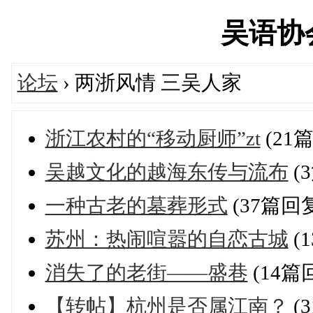
吴语协会'
论坛
› 两浙风情 三吴人家
浙江农村的“移动厨师”zt
(21
吴越文化的越海东传与流布
(
一种古老的墓葬形式
(37篇回
苏州：热闹喧嚣的自恋古城
(
消失了的老街——盛巷
(14篇
【转帖】杭州是否属江南？
(