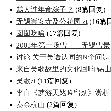
越人过年食粽子？
(8篇回复)
无锡崇安寺及公花园 zt
(16篇
囡囡吃啥
(17篇回复)
2008年第一场雪——无锡雪景
讨论 关于吴语认同的N个问题
来自吴歌故里的文化回响 锡
吴歌zt
(11篇回复)
李白《梦游天姥吟留别》赏析
秦余杭山
(2篇回复)