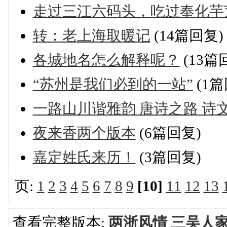
走过三江六码头，吃过奉化芋
转：老上海取暖记
(14篇回复)
各城地名怎么解释呢？
(13篇
“苏州是我们必到的一站”
(1篇
一路山川谐雅韵 唐诗之路 诗
夜来香两个版本
(6篇回复)
嘉定姓氏来历！
(3篇回复)
页:
1
2
3
4
5
6
7
8
9
[10]
11
12
13
查看完整版本:
两浙风情 三吴人