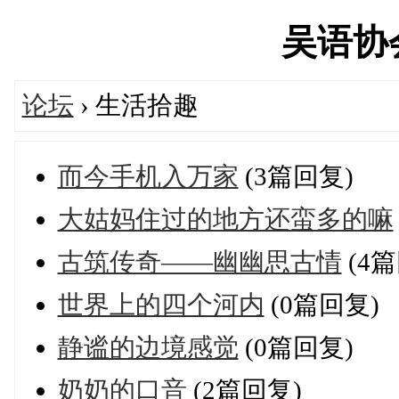
吴语协会'
论坛
› 生活拾趣
而今手机入万家
(3篇回复)
大姑妈住过的地方还蛮多的嘛
古筑传奇——幽幽思古情
(4篇
世界上的四个河内
(0篇回复)
静谧的边境感觉
(0篇回复)
奶奶的口音
(2篇回复)