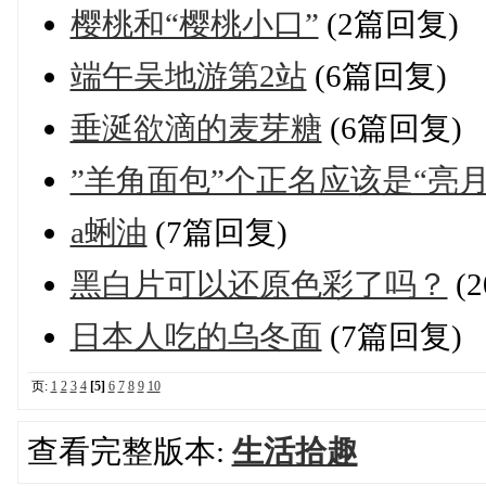
樱桃和“樱桃小口”
(2篇回复)
端午吴地游第2站
(6篇回复)
垂涎欲滴的麦芽糖
(6篇回复)
”羊角面包”个正名应该是“亮月
a蜊油
(7篇回复)
黑白片可以还原色彩了吗？
(
日本人吃的乌冬面
(7篇回复)
页:
1
2
3
4
[5]
6
7
8
9
10
查看完整版本:
生活拾趣