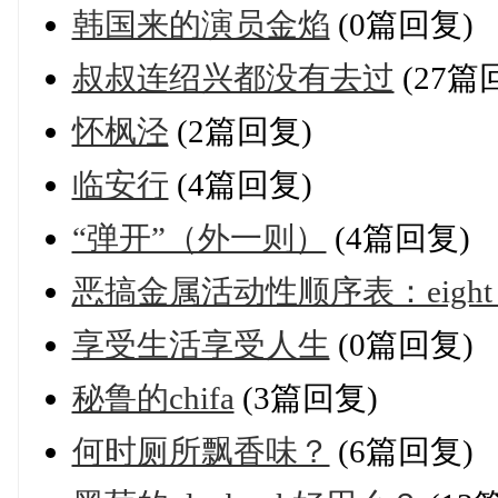
韩国来的演员金焰
(0篇回复)
叔叔连绍兴都没有去过
(27篇
怀枫泾
(2篇回复)
临安行
(4篇回复)
“弹开”（外一则）
(4篇回复)
恶搞金属活动性顺序表：eight stitche
享受生活享受人生
(0篇回复)
秘鲁的chifa
(3篇回复)
何时厕所飘香味？
(6篇回复)