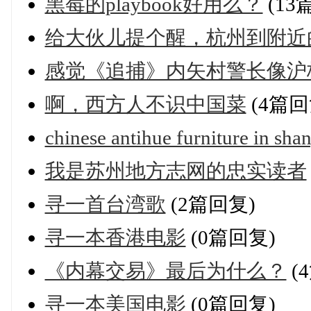
黑莓的playbook好用么？
(13
给大伙儿提个醒，杭州到附近
感觉《追捕》内矢村警长像沪
啊，西方人不识中国菜
(4篇回
chinese antihue furniture in sha
我是苏州地方志网的忠实读者
寻一首台湾歌
(2篇回复)
寻一本香港电影
(0篇回复)
《内幕交易》最后为什么？
(
寻一本美国电影
(0篇回复)