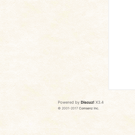
语
协
Powered by
Discuz!
X3.4
© 2001-2017
Comsenz Inc.
会