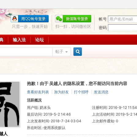
帐号
只需一步，快速开始
扫一扫，访问微社区
密码
词典
输入法
论坛
帖子
搜
抱歉！由于 吴越人 的隐私设置，您不能访问当前内容
索
查看好友列表
|
加为好友
|
打个招呼
|
发送消息
活跃概况
用户组:
奶末头
注册时间: 2016-9-12 11:54
最后访问: 2019-5-2 14:46
上次活动时间: 2019-5-2 14
上次发表时间: 2018-7-24 03:04
上次邮件通知: 0
所在时区: 使用系统默认
越人