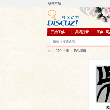
收藏本站
开始了解...
吴语拼音
字典 · 
我个空间
隐私提醒
吴
›
›
吴