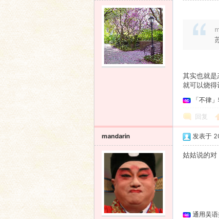
m
其实也就是
就可以烧得
「不律」
回复
mandarin
发表于 201
姑姑说的对
通用吴语