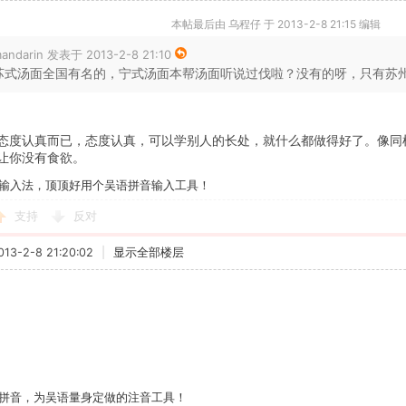
本帖最后由 乌程仔 于 2013-2-8 21:15 编辑
andarin 发表于 2013-2-8 21:10
苏式汤面全国有名的，宁式汤面本帮汤面听说过伐啦？没有的呀，只有苏州有苏
态度认真而已，态度认真，可以学别人的长处，就什么都做得好了。像同
让你没有食欲。
输入法，顶顶好用个吴语拼音输入工具！
支持
反对
3-2-8 21:20:02
|
显示全部楼层
拼音，为吴语量身定做的注音工具！