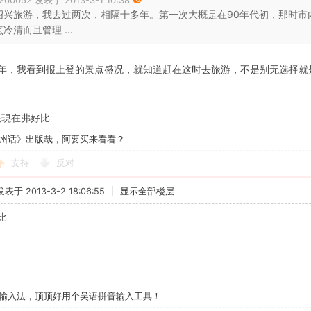
200052 发表于 2013-3-1 10:38
绍兴旅游，我去过两次，相隔十多年。第一次大概是在90年代初，那时市
点冷清而且管理 ...
年，我看到报上登的景点盛况，就知道赶在这时去旅游，不是别无选择就
跟現在弗好比
州话》出版哉，阿要买来看看？
支持
反对
发表于 2013-3-2 18:06:55
|
显示全部楼层
比
输入法，顶顶好用个吴语拼音输入工具！