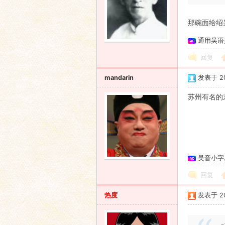
那碗面给绍
通用吴语
回复
mandarin
发表于 201
苏州有名的
吴音小字
回复
热度
发表于 201