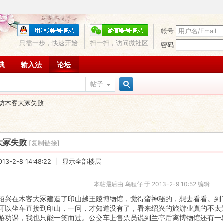
帐号
只需一步，快速开始
扫一扫，访问微社区
密码
词典
输入法
论坛
帖子
搜
访木客大冢失败
索
大冢失败
[复制链接]
3-2-8 14:48:22
|
显示全部楼层
本帖最后由 乌程仔 于 2013-2-9 10:52 编辑
绍兴在木客大冢建造了印山越王陵博物馆，觉得蛮神秘的，想去看看。到
可以坐车直接到印山，一问，才知道没有了，看来绍兴的旅游业真的不太
游功课，我也只能一笑而过。公交车上售票员说到兰亭后离博物馆还有一