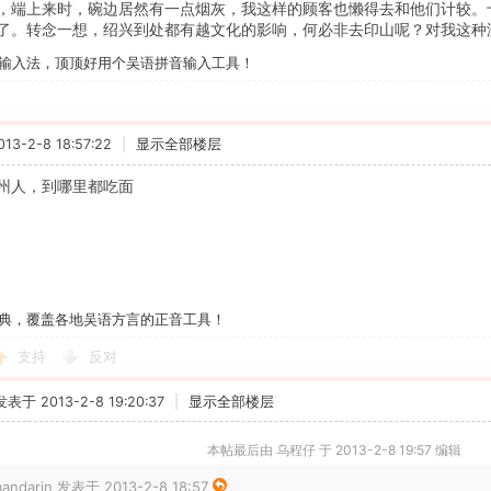
，端上来时，碗边居然有一点烟灰，我这样的顾客也懒得去和他们计较。
了。转念一想，绍兴到处都有越文化的影响，何必非去印山呢？对我这种
输入法，顶顶好用个吴语拼音输入工具！
3-2-8 18:57:22
|
显示全部楼层
州人，到哪里都吃面
典，覆盖各地吴语方言的正音工具！
支持
反对
发表于 2013-2-8 19:20:37
|
显示全部楼层
本帖最后由 乌程仔 于 2013-2-8 19:57 编辑
andarin 发表于 2013-2-8 18:57