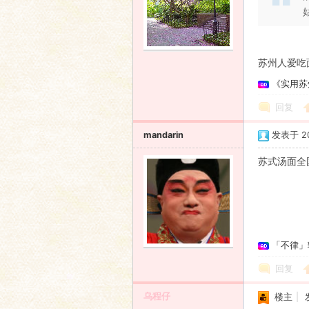
苏州人爱吃
《实用苏
回复
mandarin
发表于 201
苏式汤面全
「不律」
回复
乌程仔
楼主
|