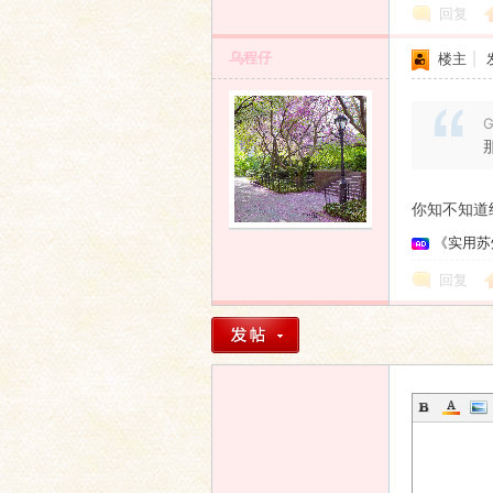
回复
乌程仔
楼主
|
G
你知不知道
《实用苏
回复