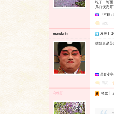
吃了一碗面
几口便离开
语
「不律」
回复
mandarin
发表于 201
姑姑真是苏
协
吴音小字
回复
乌程仔
楼主
|
会
m