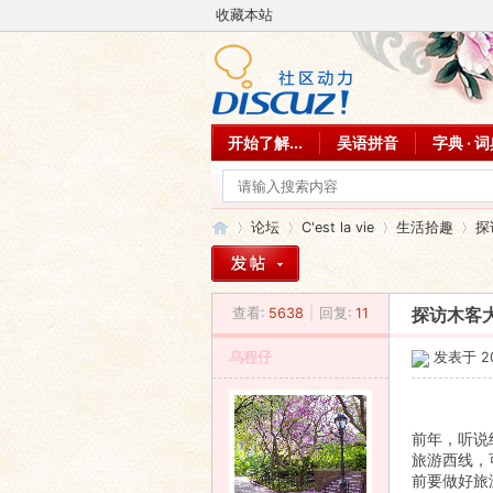
收藏本站
开始了解...
吴语拼音
字典 · 
论坛
C'est la vie
生活拾趣
探
查看:
5638
|
回复:
11
探访木客
吴
»
›
›
›
乌程仔
发表于 201
前年，听说
旅游西线，
前要做好旅