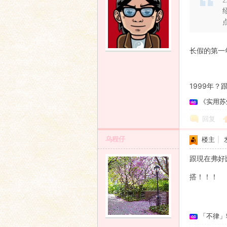
z
长假的第一
1999年？
《实用苏
回复
乌程仔
楼主
|
跟現在弗好
搭！！！
「不律」