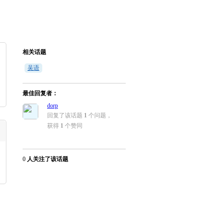
登录
|
注册
相关话题
吴语
最佳回复者：
dorp
回复了该话题
1
个问题，
获得
1
个赞同
0
人关注了该话题