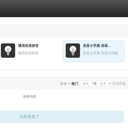
通用吴语拼音
吴音小字典 吴语小词典
通用吴语拼音
吴音小字典 吴语小词典
最新
•
热门
30天
7天
当天
•
等待回复
没有内容
没有更多了